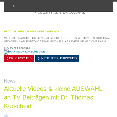
+ OBESITY CENTER COLOGNE
HEAD: DR. MED. THOMAS KURSCHEID MPH
MEDICAL PRACTICE FOR GENERAL MEDICINE • SPORTS MEDICINE • NUTRITIONAL
MEDICINE • NATUROPATHIC TREATMENT N.E.A. • PREVENTIVE MEDICINE DAPM
+49 221 8004320
PRAXIS@DR-KURSCHEID.DE
DR. KURSCHEID
INSTITUT
DR. KURSCHEID
News
Aktuelle Videos & kleine AUSWAHL
an TV-Beiträgen mit Dr. Thomas
Kurscheid