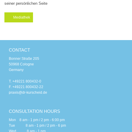
seiner persönlichen Seite
Mediathek
CONTACT
Bonner Straße 205
50968 Cologne
Germany
T. +49221 800432-0
F. +49221 800432-22
praxis@dr-kurscheid.de
CONSULTATION HOURS
Mon 8 am - 1 pm / 2 pm - 6:00 pm
Tue 8 am - 1 pm / 2 pm - 6 pm
Wed 8 am - 1 pm