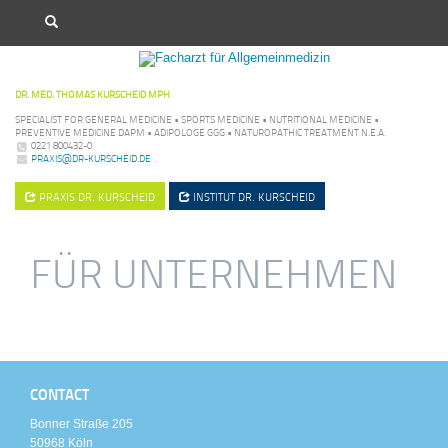
DR. MED. THOMAS KURSCHEID MPH
SPECIALIST FOR GENERAL MEDICINE • SPORTS MEDICINE • NUTRITIONAL MEDICINE •
PREVENTIVE MEDICINE DAPM • ADIPOLOGE GGG • NATUROPATHIC TREATMENT N.E.A.
0221 800432-0
PRAXIS@DR-KURSCHEID.DE
PRAXIS
DR. KURSCHEID
INSTITUT
DR. KURSCHEID
FÜR UNTERNEHMEN
CONTACT
Bonner Straße 205
50968 Köln