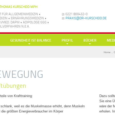
 THOMAS KURSCHEID MPH
 FÜR ALLGEMEINMEDIZIN •
0221 800432-0
IZIN • ERNÄHRUNGSMEDIZIN •
PRAXIS@DR-KURSCHEID.DE
VMED. DAPM • ADIPOLOGE GGG •
LVERFAHREN N.E.A.
GESUNDHEIT IST BALANCE
PROFIL
BÜCHER
MED
Ernährung
Doc-Shakes
Über mich
Schlank mit Low Car
TV
.
Home
G
Bewegung
mit Öl in Balance
Kraftübungen
Wissenschaftliche Publikationen
Mein-bleib-gesund
Show
Muße
Bücher / Buchbeiträge
Low Carb – Neueste
Vortr
EWEGUNG
Vereinfachung
Dein Körper belügt 
Radi
ftübungen
Balance
Dr. Kurscheid’s gro
Medi
Buchbeiträge
teile von Krafttraining:
Dazu soll
Sie eine Ü
t schlank, weil es die Muskelmasse erhöht, denn Muskeln
wäre der M
d die größten Energieverbraucher im Körper
erholen. I