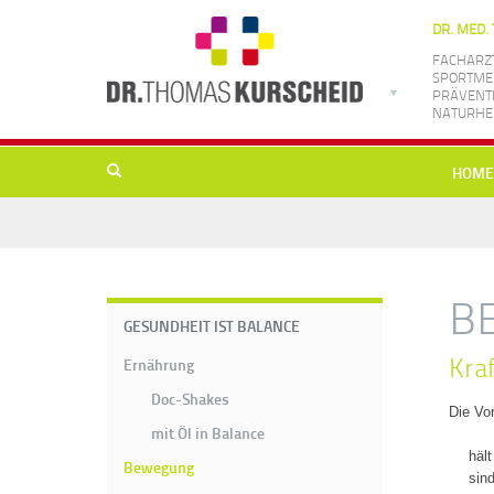
DR. MED.
FACHARZT
SPORTMED
PRÄVENTI
NATURHEI
HOME
B
GESUNDHEIT IST BALANCE
Kra
Ernährung
Doc-Shakes
Die Vor
mit Öl in Balance
häl
Bewegung
sin