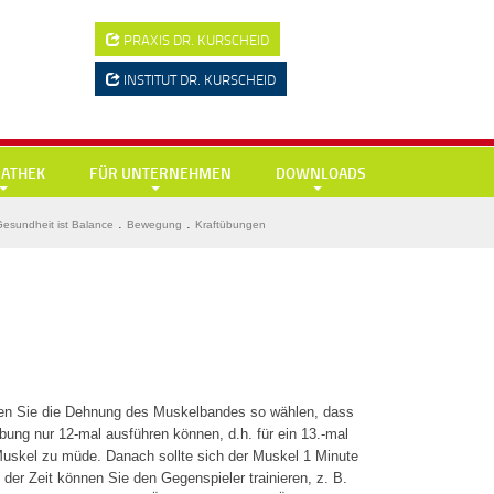
PRAXIS
DR. KURSCHEID
INSTITUT
DR. KURSCHEID
IATHEK
FÜR UNTERNEHMEN
DOWNLOADS
b – High Fibre
Vorträge – Showreel
Pressefotos
.
.
esundheit ist Balance
Bewegung
Kraftübungen
-Buch
reel
Referenzen
Logos
r Stand
äge
Anfragen
Dich!
o
ßer Gesundheitscheck
lex
ten Sie die Dehnung des Muskelbandes so wählen, dass
bung nur 12‐mal ausführen können, d.h. für ein 13.‐mal
uskel zu müde. Danach sollte sich der Muskel 1 Minute
n der Zeit können Sie den Gegenspieler trainieren, z. B.