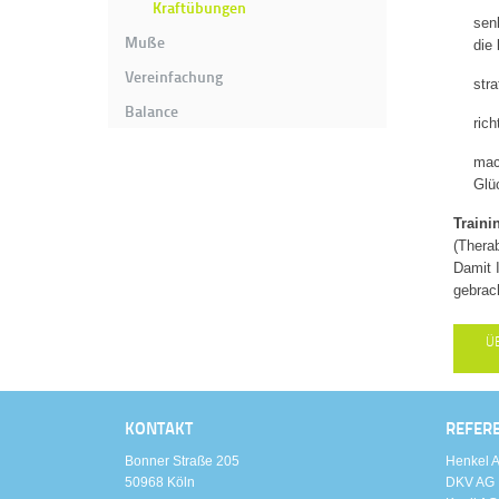
Kraftübungen
sen
Muße
die
Vereinfachung
stra
Balance
ric
mac
Glü
Traini
(Thera
Damit 
gebrac
Ü
KONTAKT
REFER
Bonner Straße 205
Henkel A
50968 Köln
DKV AG 