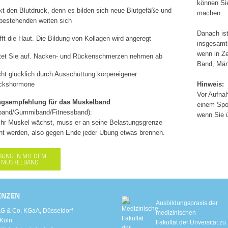
können Sie
kt den Blutdruck, denn es bilden sich neue Blutgefäße und
machen.
 bestehenden weiten sich
Danach ist
fft die Haut. Die Bildung von Kollagen wird angeregt
insgesamt 
wenn in Ze
htet Sie auf. Nacken‐ und Rückenschmerzen nehmen ab
Band, Män
ht glücklich durch Ausschüttung körpereigener
ckshormone
Hinweis:
Vor Aufnah
ngsempfehlung für das Muskelband
einem Spor
band/Gummiband/Fitnessband):
wenn Sie ü
Ihr Muskel wächst, muss er an seine Belastungsgrenze
ht werden, also gegen Ende jeder Übung etwas brennen.
BUNGEN MIT DEM
MUSKELBAND
ENZEN
Ausbildungspraxis der
G & Co. KGaA, Düsseldorf
medizinischen
Köln
Fakultät der Unversität zu