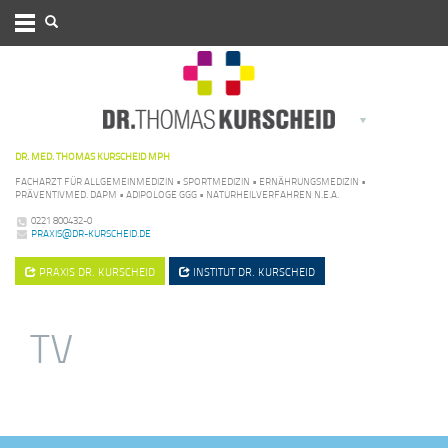
DR. MED. THOMAS KURSCHEID MPH
FACHARZT FÜR ALLGEMEINMEDIZIN • SPORTMEDIZIN • ERNÄHRUNGSMEDIZIN •
PRÄVENTIVMED. DAPM • ADIPOLOGE GGG • NATURHEILVERFAHREN N.E.A.
0221 800432-0
PRAXIS@DR-KURSCHEID.DE
PRAXIS
DR. KURSCHEID
INSTITUT
DR. KURSCHEID
TV