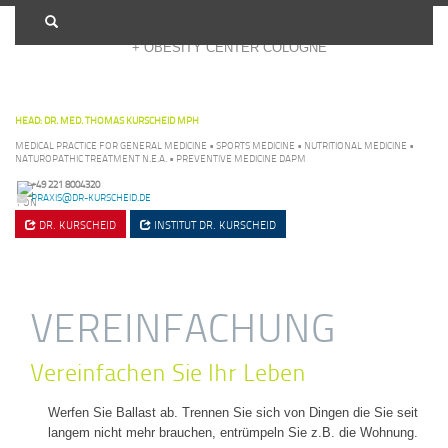
+ OBESITY CENTER COLOGNE
HEAD: DR. MED. THOMAS KURSCHEID MPH
MEDICAL PRACTICE FOR GENERAL MEDICINE • SPORTS MEDICINE • NUTRITIONAL MEDICINE •
NATUROPATHIC TREATMENT N.E.A. • PREVENTIVE MEDICINE DAPM
+49 221 8004320
PRAXIS@DR-KURSCHEID.DE
DR. KURSCHEID
INSTITUT
DR. KURSCHEID
VEREINFACHUNG
Vereinfachen Sie Ihr Leben
Werfen Sie Ballast ab. Trennen Sie sich von Dingen die Sie seit
langem nicht mehr brauchen, entrümpeln Sie z.B. die Wohnung.