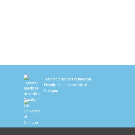
Training practices of medical
Faculty of the University of
Cologne