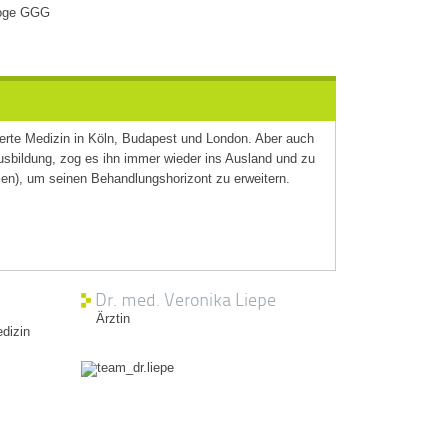
loge GGG
autstraffung mit Sofwave™
M Slim
MS-Training mit Ganzkörperanzug
iologisches Alter bestimmen
erte Medizin in Köln, Budapest und London. Aber auch
chlafanalyse
usbildung, zog es ihn immer wieder ins Ausland und zu
ien), um seinen Behandlungshorizont zu erweitern.
HHT – Sauerstofftherapie
enetische Stoffwechselanalyse
Dr. med. Veronika Liepe
Ärztin
dizin