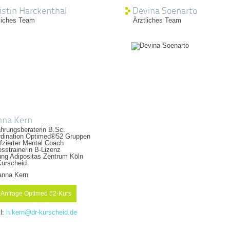
istin Harckenthal
Devina Soenarto
liches Team
Ärztliches Team
na Kern
hrungsberaterin B.Sc.
rdination Optimed®52 Gruppen
ifzierter Mental Coach
esstrainerin B-Lizenz
ung Adipositas Zentrum Köln
Kurscheid
Anfrage Optimed 52-Kurs
l:
h.kern@dr-kurscheid.de