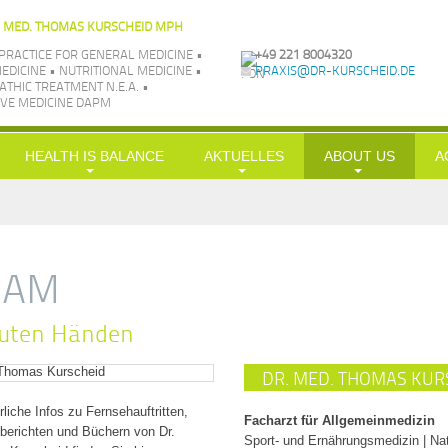
. MED. THOMAS KURSCHEID MPH
PRACTICE FOR GENERAL MEDICINE •
+49 221 8004320
EDICINE • NUTRITIONAL MEDICINE •
PRAXIS@DR-KURSCHEID.DE
THIC TREATMENT N.E.A. •
VE MEDICINE DAPM
HEALTH IS BALANCE
AKTUELLES
ABOUT US
A
Longevity
News
Philosophie
H
Nutrition
LowCarb-HiFi
TV aktuell
Team
G
Exercise
Doc-Shakes
Kraftübungen
Praxisbilder
Üb
EAM
Leisure
mit Öl in Balance
Jobs
S
guten Händen
Simplification
Hauptgerichte
Kooperationen
S
Balance
In
DR. MED. THOMAS KUR
Kr
liche Infos zu Fernsehauftritten,
Facharzt für Allgemeinmedizin
berichten und Büchern von Dr.
c
Sport- und Ernährungsmedizin | Nat