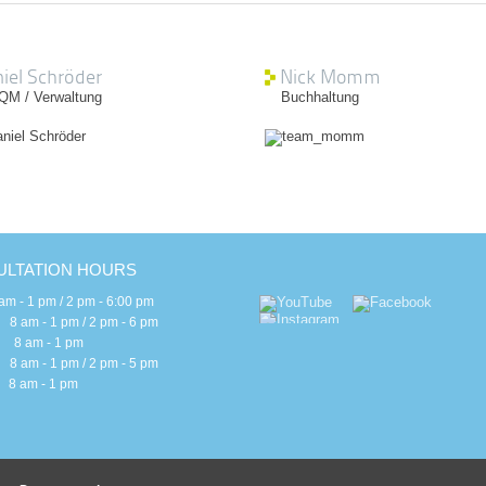
iel Schröder
Nick Momm
 QM / Verwaltung
Buchhaltung
LTATION HOURS
 - 1 pm / 2 pm - 6:00 pm
m - 1 pm / 2 pm - 6 pm
 am - 1 pm
m - 1 pm / 2 pm - 5 pm
am - 1 pm