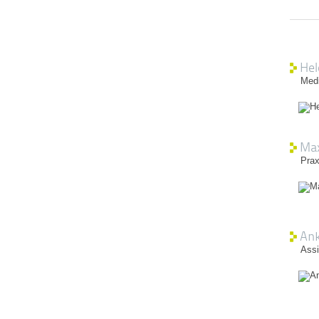
Hel
Medi
Max
Prax
Ank
Assi