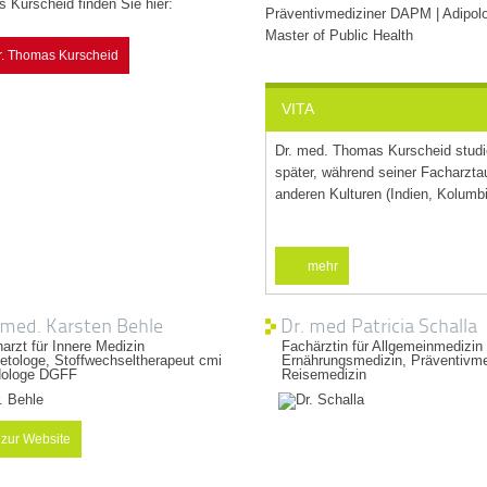
 Kurscheid finden Sie hier:
Präventivmediziner DAPM | Adipo
H
Master of Public Health
r. Thomas Kurscheid
E
E
VITA
B
Dr. med. Thomas Kurscheid studi
S
später, während seiner Facharzta
anderen Kulturen (Indien, Kolumb
I
G
mehr
 med. Karsten Behle
Dr. med Patricia Schalla
arzt für Innere Medizin
Fachärztin für Allgemeinmedizin
etologe, Stoffwechseltherapeut cmi
Ernährungsmedizin, Präventivme
idologe DGFF
Reisemedizin
zur Website