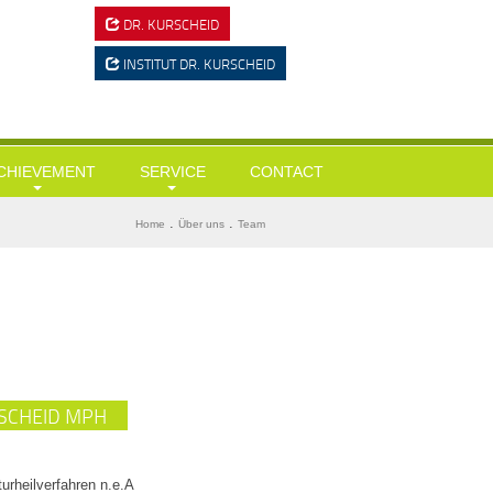
DR. KURSCHEID
INSTITUT
DR. KURSCHEID
CHIEVEMENT
SERVICE
CONTACT
ausärztliche Leistungen
Tests
BMI ermitteln
.
.
Home
Über uns
Team
esundheits-Check Ups / Coaching
Links & Downloads
Diabetes-Risiko-Test
ergewicht / Adipositas / Training
Mein KI-Ernährungsberater
Herzinfarktrisiko
portmediz. Leistungscheck / Spiroergometrie
Stress-Test
tressmanagement
Wie alt bin ich wirklich?
tervallfasten und Heilfasten
Gedächtnisstörungen?
SCHEID MPH
yolipolyse
ryo chamber
urheilverfahren n.e.A