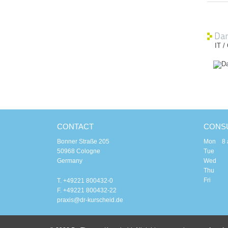
Dan
IT /
CONTACT
CONSU
Bonner Straße 205
Mon 8 am
50968 Cologne
Tue 8 a
Germany
Wed 8
Thu 8 a
Fri 8 
T. +49221 800432-0
F. +49221 800432-22
praxis@dr-kurscheid.de