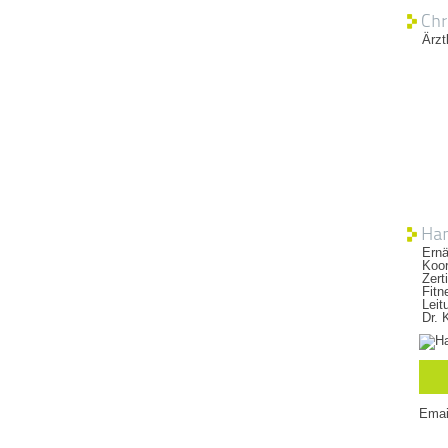
Chr
Ärzt
Han
Ernä
Koo
Zert
Fitn
Leit
Dr. 
Emai