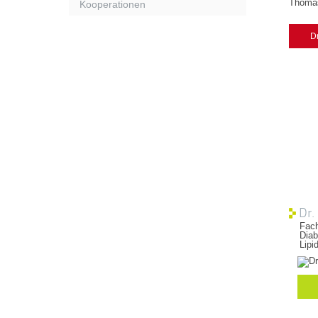
Thomas
Kooperationen
D
Dr.
Fach
Diab
Lip