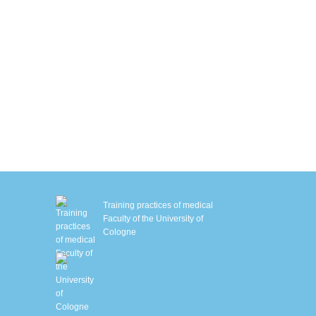
ryo chamber
autstraffung mit Sofwave™
M Slim
MS-Training mit Ganzkörperanzug
iologisches Alter bestimmen
chlafanalyse
HHT – Sauerstofftherapie
enetische Stoffwechselanalyse
Training practices of medical
Faculty of the University of
Cologne