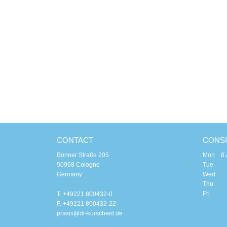
CONTACT
CONSU
Bonner Straße 205
Mon 8 am
50968 Cologne
Tue 8 a
Germany
Wed 8
Thu 8 a
Fri 8 
T. +49221 800432-0
F. +49221 800432-22
praxis@dr-kurscheid.de