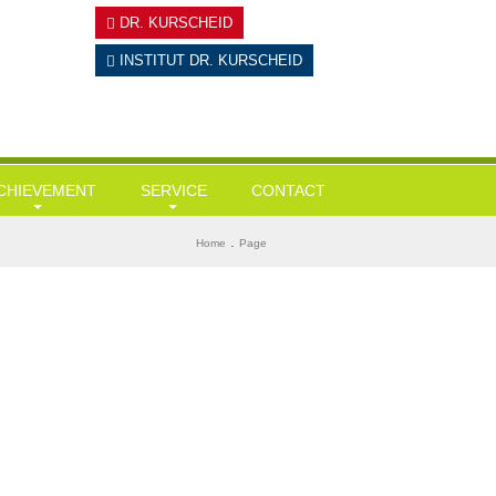
DR. KURSCHEID
INSTITUT
DR. KURSCHEID
CHIEVEMENT
SERVICE
CONTACT
ausärztliche Leistungen
Tests
BMI ermitteln
.
Home
Page
esundheits-Check Ups / Coaching
Links & Downloads
Diabetes-Risiko-Test
ergewicht / Adipositas / Training
Mein KI-Ernährungsberater
Herzinfarktrisiko
portmediz. Leistungscheck / Spiroergometrie
Stress-Test
tressmanagement
Wie alt bin ich wirklich?
tervallfasten und Heilfasten
Gedächtnisstörungen?
yolipolyse