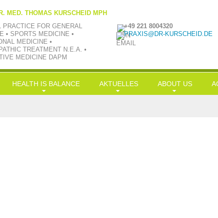
R. MED. THOMAS KURSCHEID MPH
L PRACTICE FOR GENERAL
+49 221 8004320
E • SPORTS MEDICINE •
PRAXIS@DR-KURSCHEID.DE
ONAL MEDICINE •
ATHIC TREATMENT N.E.A. •
TIVE MEDICINE DAPM
HEALTH IS BALANCE
AKTUELLES
ABOUT US
A
Longevity
News
Philosophie
H
Nutrition
LowCarb-HiFi
TV aktuell
Team
G
Exercise
Doc-Shakes
Kraftübungen
Praxisbilder
Üb
Leisure
mit Öl in Balance
Jobs
S
Simplification
Hauptgerichte
Kooperationen
S
Balance
In
Kr