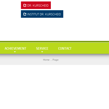
DR. KURSCHEID
INSTITUT
DR. KURSCHEID
ACHIEVEMENT
SERVICE
CONTACT
Hausärztliche Leistungen
Tests
BMI ermitteln
.
Home
Page
Gesundheits-Check Ups / Coaching
Links & Downloads
Diabetes-Risiko-Test
Übergewicht / Adipositas / Training
Mein KI-Ernährungsberater
Herzinfarktrisiko
Sportmediz. Leistungscheck / Spiroergometrie
Stress-Test
n
Stressmanagement
Wie alt bin ich wirklich?
Intervallfasten und Heilfasten
Gedächtnisstörungen?
Kryolipolyse