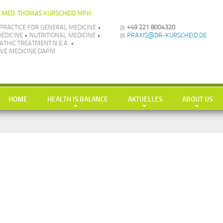
. MED. THOMAS KURSCHEID MPH
PRACTICE FOR GENERAL MEDICINE •
+49 221 8004320
EDICINE • NUTRITIONAL MEDICINE •
PRAXIS@DR-KURSCHEID.DE
THIC TREATMENT N.E.A. •
VE MEDICINE DAPM
HOME
HEALTH IS BALANCE
AKTUELLES
ABOUT US
Longevity
News
Philosophie
Nutrition
LowCarb-HiFi
TV aktuell
Team
Exercise
Doc-Shakes
Kraftübungen
Praxisbilder
Leisure
mit Öl in Balance
Jobs
Simplification
Hauptgerichte
Kooperatione
Balance