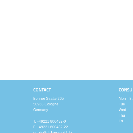
CONTACT
CONSU
Bonner Straße 205
Mon 8 am
50968 Cologne
Tue 8 a
Germany
Wed 8
Thu 8 a
Fri 8 
T. +49221 800432-0
F. +49221 800432-22
praxis@dr-kurscheid.de