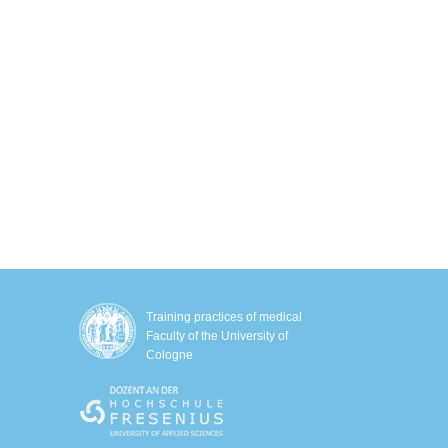
cryo chamber
Hautstraffung mit Sofwave™
EM Slim
EMS-Training mit Ganzkörperanzug
Biologisches Alter bestimmen
Schlafanalyse
IHHT – Sauerstofftherapie
Genetische Stoffwechselanalyse
Training practices of medical
Faculty of the University of
Cologne