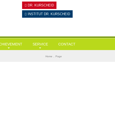
DR. KURSCHEID
INSTITUT
DR. KURSCHEID
CHIEVEMENT
SERVICE
CONTACT
ausärztliche Leistungen
Tests
BMI ermitteln
.
Home
Page
esundheits-Check Ups / Coaching
Links & Downloads
Diabetes-Risiko-Test
ergewicht / Adipositas / Training
Mein KI-Ernährungsberater
Herzinfarktrisiko
portmediz. Leistungscheck / Spiroergometrie
Stress-Test
tressmanagement
Wie alt bin ich wirklich?
tervallfasten und Heilfasten
Gedächtnisstörungen?
yolipolyse