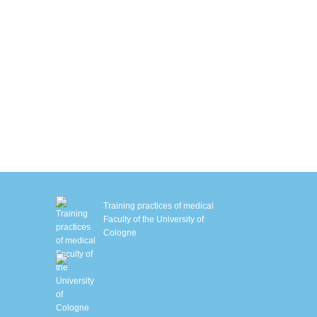
ryo chamber
autstraffung mit Sofwave™
M Slim
MS-Training mit Ganzkörperanzug
iologisches Alter bestimmen
chlafanalyse
HHT – Sauerstofftherapie
enetische Stoffwechselanalyse
Training practices of medical
Faculty of the University of
Cologne