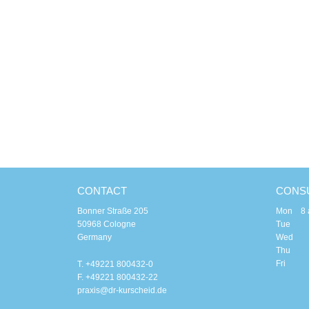
CONTACT
CONSU
Bonner Straße 205
Mon 8 am
50968 Cologne
Tue 8 a
Germany
Wed 8
Thu 8 a
Fri 8 
T. +49221 800432-0
F. +49221 800432-22
praxis@dr-kurscheid.de