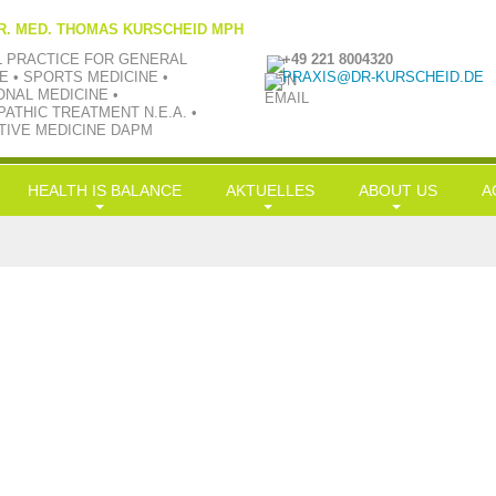
R. MED. THOMAS KURSCHEID MPH
L PRACTICE FOR GENERAL
+49 221 8004320
E • SPORTS MEDICINE •
PRAXIS@DR-KURSCHEID.DE
ONAL MEDICINE •
ATHIC TREATMENT N.E.A. •
TIVE MEDICINE DAPM
HEALTH IS BALANCE
AKTUELLES
ABOUT US
A
Longevity
News
Philosophie
H
Nutrition
LowCarb-HiFi
TV aktuell
Team
G
Exercise
Doc-Shakes
Kraftübungen
Praxisbilder
Üb
Leisure
mit Öl in Balance
Jobs
S
Simplification
Hauptgerichte
Kooperationen
S
Balance
In
Kr