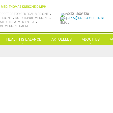
. MED. THOMAS KURSCHEID MPH
PRACTICE FOR GENERAL MEDICINE •
+49 221 8004320
EDICINE • NUTRITIONAL MEDICINE •
PRAXIS@DR-KURSCHEID.DE
THIC TREATMENT N.E.A. •
VE MEDICINE DAPM
HEALTH IS BALANCE
AKTUELLES
ABOUT US
A
Longevity
News
Philosophie
H
Nutrition
LowCarb-HiFi
TV aktuell
Team
G
Exercise
Doc-Shakes
Kraftübungen
Praxisbilder
Üb
Leisure
mit Öl in Balance
Jobs
S
Simplification
Hauptgerichte
Kooperationen
S
Balance
In
Kr
c