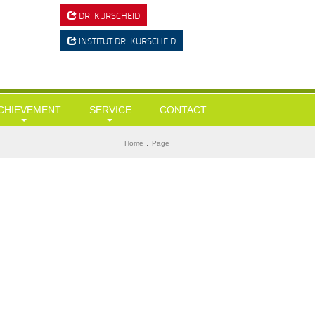
DR. KURSCHEID
INSTITUT
DR. KURSCHEID
CHIEVEMENT
SERVICE
CONTACT
ausärztliche Leistungen
Tests
BMI ermitteln
.
Home
Page
esundheits-Check Ups / Coaching
Links & Downloads
Diabetes-Risiko-Test
ergewicht / Adipositas / Training
Mein KI-Ernährungsberater
Herzinfarktrisiko
portmediz. Leistungscheck / Spiroergometrie
Stress-Test
tressmanagement
Wie alt bin ich wirklich?
tervallfasten und Heilfasten
Gedächtnisstörungen?
yolipolyse
ryo chamber