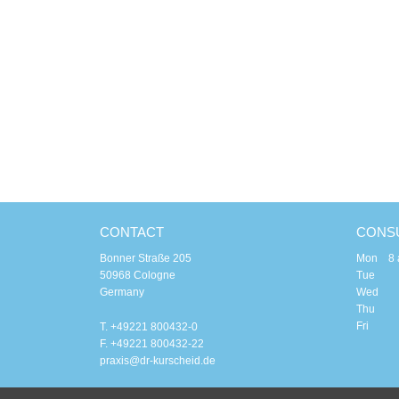
CONTACT
CONSU
Bonner Straße 205
Mon 8 am
50968 Cologne
Tue 8 a
Germany
Wed 8
Thu 8 a
Fri 8 
T. +49221 800432-0
F. +49221 800432-22
praxis@dr-kurscheid.de