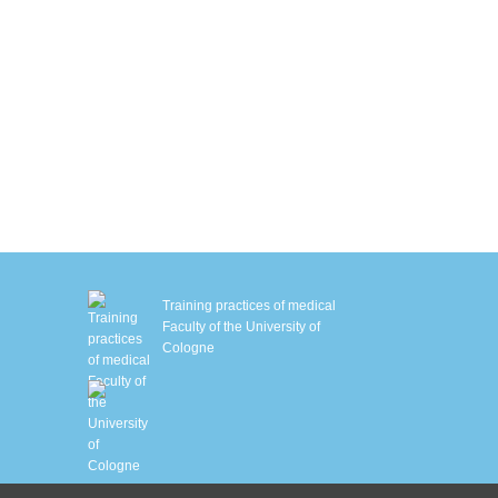
autstraffung mit Sofwave™
M Slim
MS-Training mit Ganzkörperanzug
iologisches Alter bestimmen
chlafanalyse
HHT – Sauerstofftherapie
enetische Stoffwechselanalyse
Training practices of medical
Faculty of the University of
Cologne