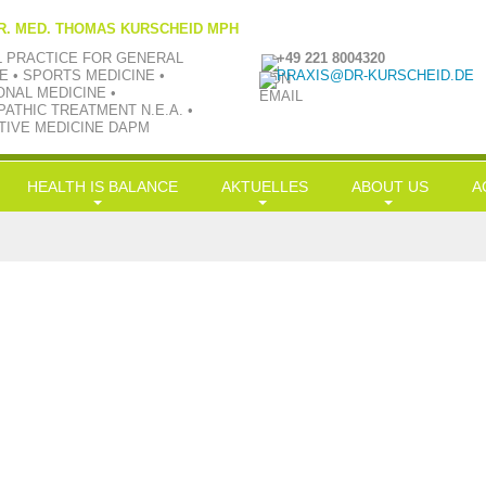
R. MED. THOMAS KURSCHEID MPH
L PRACTICE FOR GENERAL
+49 221 8004320
E • SPORTS MEDICINE •
PRAXIS@DR-KURSCHEID.DE
ONAL MEDICINE •
ATHIC TREATMENT N.E.A. •
TIVE MEDICINE DAPM
HEALTH IS BALANCE
AKTUELLES
ABOUT US
A
Longevity
News
Philosophie
H
Nutrition
LowCarb-HiFi
TV aktuell
Team
G
Exercise
Doc-Shakes
Kraftübungen
Praxisbilder
Üb
Leisure
mit Öl in Balance
Jobs
S
Simplification
Hauptgerichte
Kooperationen
S
Balance
In
Kr