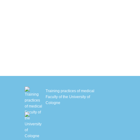
ryo chamber
autstraffung mit Sofwave™
M Slim
MS-Training mit Ganzkörperanzug
iologisches Alter bestimmen
chlafanalyse
HHT – Sauerstofftherapie
enetische Stoffwechselanalyse
Training practices of medical
Faculty of the University of
Cologne