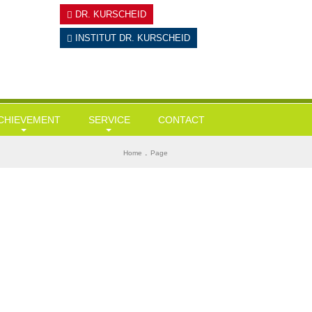
DR. KURSCHEID
INSTITUT
DR. KURSCHEID
CHIEVEMENT
SERVICE
CONTACT
ausärztliche Leistungen
Tests
BMI ermitteln
.
Home
Page
esundheits-Check Ups / Coaching
Links & Downloads
Diabetes-Risiko-Test
ergewicht / Adipositas / Training
Mein KI-Ernährungsberater
Herzinfarktrisiko
portmediz. Leistungscheck / Spiroergometrie
Stress-Test
tressmanagement
Wie alt bin ich wirklich?
tervallfasten und Heilfasten
Gedächtnisstörungen?
yolipolyse