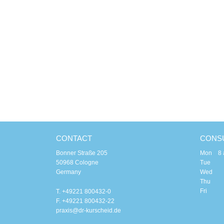
CONTACT
CONSU
Bonner Straße 205
Mon 8 am
50968 Cologne
Tue 8 a
Germany
Wed 8
Thu 8 a
Fri 8 
T. +49221 800432-0
F. +49221 800432-22
praxis@dr-kurscheid.de