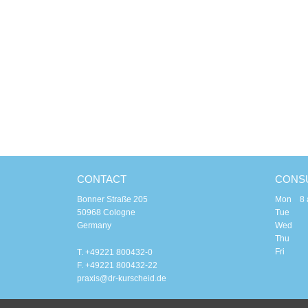
CONTACT
CONSU
Bonner Straße 205
Mon 8 am
50968 Cologne
Tue 8 a
Germany
Wed 8
Thu 8 a
Fri 8 
T. +49221 800432-0
F. +49221 800432-22
praxis@dr-kurscheid.de