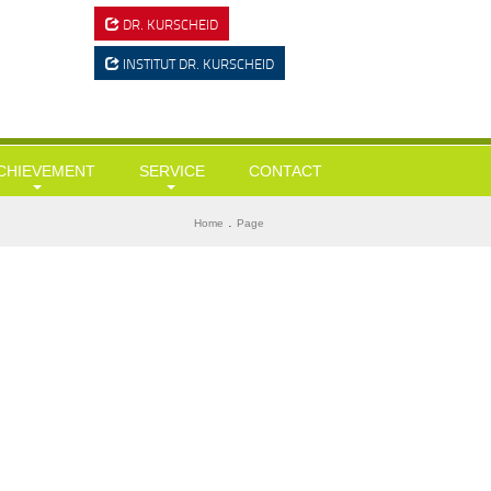
DR. KURSCHEID
INSTITUT
DR. KURSCHEID
CHIEVEMENT
SERVICE
CONTACT
ausärztliche Leistungen
Tests
BMI ermitteln
.
Home
Page
esundheits-Check Ups / Coaching
Links & Downloads
Diabetes-Risiko-Test
ergewicht / Adipositas / Training
Mein KI-Ernährungsberater
Herzinfarktrisiko
portmediz. Leistungscheck / Spiroergometrie
Stress-Test
tressmanagement
Wie alt bin ich wirklich?
tervallfasten und Heilfasten
Gedächtnisstörungen?
yolipolyse
ryo chamber