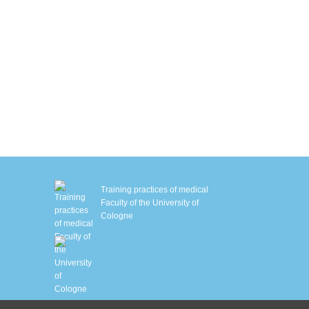
autstraffung mit Sofwave™
M Slim
MS-Training mit Ganzkörperanzug
iologisches Alter bestimmen
chlafanalyse
HHT – Sauerstofftherapie
enetische Stoffwechselanalyse
Training practices of medical
Faculty of the University of
Cologne