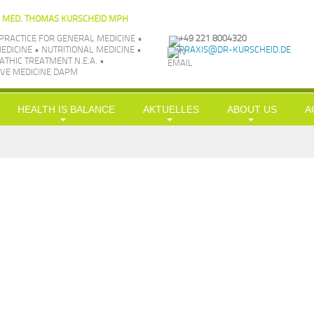
. MED. THOMAS KURSCHEID MPH
PRACTICE FOR GENERAL MEDICINE •
+49 221 8004320
EDICINE • NUTRITIONAL MEDICINE •
PRAXIS@DR-KURSCHEID.DE
THIC TREATMENT N.E.A. •
VE MEDICINE DAPM
HEALTH IS BALANCE
AKTUELLES
ABOUT US
A
Longevity
News
Philosophie
H
Nutrition
LowCarb-HiFi
TV aktuell
Team
G
Exercise
Doc-Shakes
Kraftübungen
Praxisbilder
Üb
Leisure
mit Öl in Balance
Jobs
S
Simplification
Hauptgerichte
Kooperationen
S
Balance
In
Kr
c