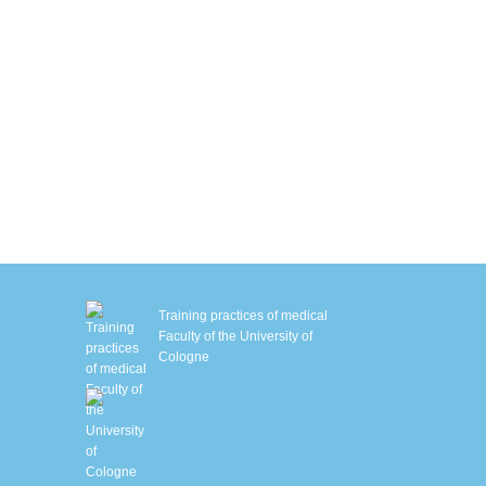
ryo chamber
autstraffung mit Sofwave™
M Slim
MS-Training mit Ganzkörperanzug
iologisches Alter bestimmen
chlafanalyse
HHT – Sauerstofftherapie
enetische Stoffwechselanalyse
Training practices of medical
Faculty of the University of
Cologne