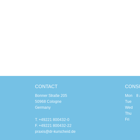
CONTACT
CONSU
Bonner Straße 205
Mon 8 am
50968 Cologne
Tue 8 a
Germany
Wed 8
Thu 8 a
Fri 8 
T. +49221 800432-0
F. +49221 800432-22
praxis@dr-kurscheid.de