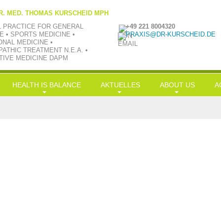
R. MED. THOMAS KURSCHEID MPH
L PRACTICE FOR GENERAL
+49 221 8004320
E • SPORTS MEDICINE •
PRAXIS@DR-KURSCHEID.DE
ONAL MEDICINE •
ATHIC TREATMENT N.E.A. •
TIVE MEDICINE DAPM
HEALTH IS BALANCE
AKTUELLES
ABOUT US
A
Longevity
News
Philosophie
H
Nutrition
LowCarb-HiFi
TV aktuell
Team
G
Exercise
Doc-Shakes
Kraftübungen
Praxisbilder
Üb
Leisure
mit Öl in Balance
Jobs
S
Simplification
Hauptgerichte
Kooperationen
S
Balance
In
Kr