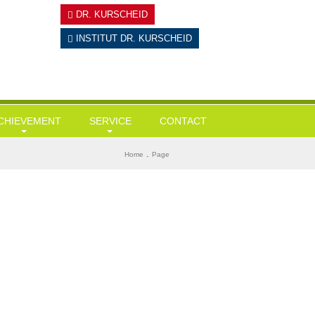
DR. KURSCHEID
INSTITUT
DR. KURSCHEID
CHIEVEMENT
SERVICE
CONTACT
ausärztliche Leistungen
Tests
BMI ermitteln
.
Home
Page
esundheits-Check Ups / Coaching
Links & Downloads
Diabetes-Risiko-Test
ergewicht / Adipositas / Training
Mein KI-Ernährungsberater
Herzinfarktrisiko
portmediz. Leistungscheck / Spiroergometrie
Stress-Test
tressmanagement
Wie alt bin ich wirklich?
tervallfasten und Heilfasten
Gedächtnisstörungen?
yolipolyse