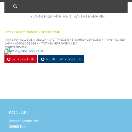
+ ADIPOSITASZENTRUM KÖLN
+ ZENTRUM FÜR MED. KÄLTETHERAPIE
LEITER: DR. MED. THOMAS KURSCHEID MPH
PRAXIS FÜR ALLGEMEINMEDIZIN • SPORTMEDIZIN • ERNÄHRUNGSMEDIZIN • PRÄVENTIVMED.
DAPM • ADIPOLOGE GGG • NATURHEILVERFAHREN N.E.A.
0221 800432-0
PRAXIS@DR-KURSCHEID.DE
DR. KURSCHEID
INSTITUT
DR. KURSCHEID
KONTAKT
Bonner Straße 205
50968 Köln