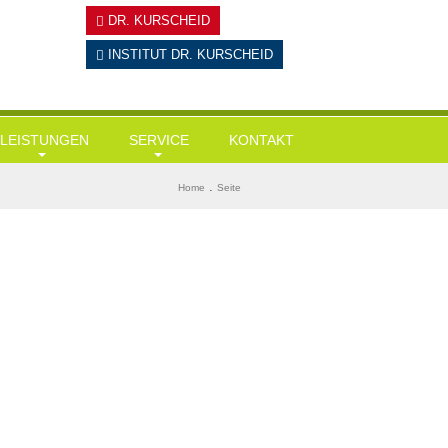
DR. KURSCHEID
INSTITUT
DR. KURSCHEID
LEISTUNGEN
SERVICE
KONTAKT
Hausärztliche Leistungen
Tests
BMI ermitteln
.
Home
Seite
Gesundheits-Check Ups / Coaching
Links & Downloads
Diabetes-Risiko-Test
Übergewicht / Adipositas / Training
Mein KI-Ernährungsberater
Herzinfarktrisiko
Sportmediz. Leistungscheck / Spiroergometrie
Stress-Test
Stressmanagement
Wie alt bin ich wirklich?
Intervallfasten und Heilfasten
Gedächtnisstörungen?
Kryolipolyse
Ganzkörper-Kältekammer