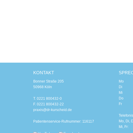
KONTAKT
SPRE
Bonner Straße 205
Mo 8.00
50968 Köln
Di 8.00
Mi 8.0
Do 8.00
T. 0221 800432-0
Fr 8.0
F. 0221 800432-22
praxis@dr-kurscheid.de
Telefoni
Mo, Di, D
Patientenservice-Rufnummer: 116117
Mi, Fr: