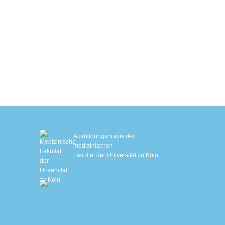
Hautstraffung mit Sofwave™
EM Slim
EMS-Training mit Ganzkörperanzug
Biologisches Alter bestimmen
Schlafanalyse
IHHT – Sauerstofftherapie
Genetische Stoffwechselanalyse
Ausbildungspraxis der
medizinischen
Fakultät der Universität zu Köln