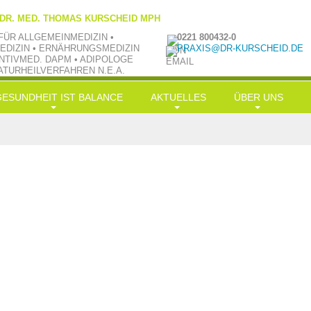
 DR. MED. THOMAS KURSCHEID MPH
FÜR ALLGEMEINMEDIZIN •
0221 800432-0
EDIZIN • ERNÄHRUNGSMEDIZIN
PRAXIS@DR-KURSCHEID.DE
NTIVMED. DAPM • ADIPOLOGE
ATURHEILVERFAHREN N.E.A.
GESUNDHEIT IST BALANCE
AKTUELLES
ÜBER UNS
ongevity
News
Philosophie
rnährung
LowCarb-HiFi
TV aktuell
Team
Bewegung
Doc-Shakes
Kraftübungen
Praxisbilder
Muße
mit Öl in Balance
Jobs
ereinfachung
Hauptgerichte
Kooperationen
alance