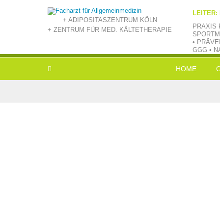
LEITER:
+ ADIPOSITASZENTRUM KÖLN
PRAXIS 
+ ZENTRUM FÜR MED. KÄLTETHERAPIE
SPORTM
• PRÄVE
GGG • N
HOME
L
E
V
B