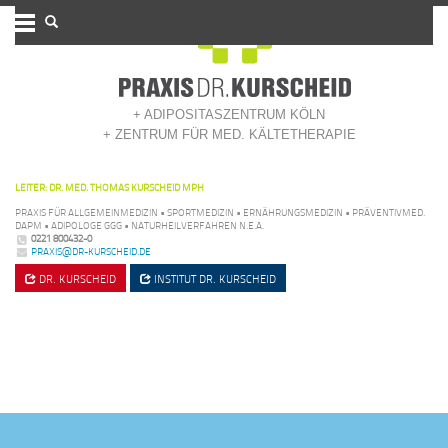
+ ADIPOSITASZENTRUM KÖLN
+ ZENTRUM FÜR MED. KÄLTETHERAPIE
LEITER: DR. MED. THOMAS KURSCHEID MPH
PRAXIS FÜR ALLGEMEINMEDIZIN • SPORTMEDIZIN • ERNÄHRUNGSMEDIZIN • PRÄVENTIVMED.
DAPM • ADIPOLOGE GGG • NATURHEILVERFAHREN N.E.A.
0221 800432-0
PRAXIS@DR-KURSCHEID.DE
DR. KURSCHEID
INSTITUT
DR. KURSCHEID