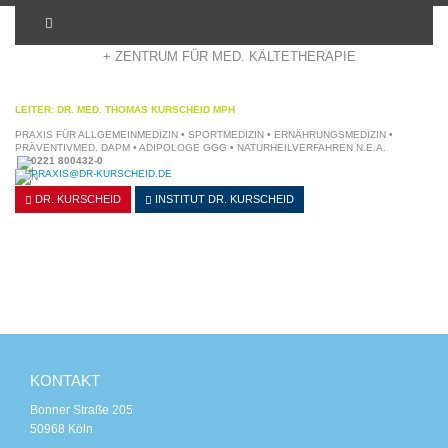
+ ADIPOSITASZENTRUM KÖLN
+ ZENTRUM FÜR MED. KÄLTETHERAPIE
LEITER: DR. MED. THOMAS KURSCHEID MPH
PRAXIS FÜR ALLGEMEINMEDIZIN • SPORTMEDIZIN • ERNÄHRUNGSMEDIZIN •
PRÄVENTIVMED. DAPM • ADIPOLOGE GGG • NATURHEILVERFAHREN N.E.A.
0221 800432-0
PRAXIS@DR-KURSCHEID.DE
DR. KURSCHEID
INSTITUT
DR. KURSCHEID
KONTAKT
Bonner Straße 205
50968 Köln