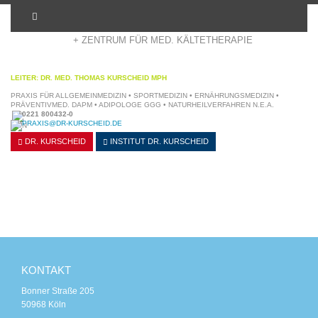
+ ADIPOSITASZENTRUM KÖLN
+ ZENTRUM FÜR MED. KÄLTETHERAPIE
LEITER: DR. MED. THOMAS KURSCHEID MPH
PRAXIS FÜR ALLGEMEINMEDIZIN • SPORTMEDIZIN • ERNÄHRUNGSMEDIZIN •
PRÄVENTIVMED. DAPM • ADIPOLOGE GGG • NATURHEILVERFAHREN N.E.A.
0221 800432-0
PRAXIS@DR-KURSCHEID.DE
DR. KURSCHEID
INSTITUT
DR. KURSCHEID
KONTAKT
Bonner Straße 205
50968 Köln