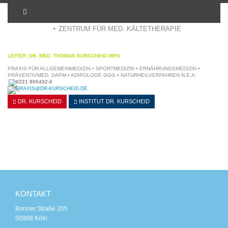
+ ADIPOSITASZENTRUM KÖLN
+ ZENTRUM FÜR MED. KÄLTETHERAPIE
LEITER: DR. MED. THOMAS KURSCHEID MPH
PRAXIS FÜR ALLGEMEINMEDIZIN • SPORTMEDIZIN • ERNÄHRUNGSMEDIZIN •
PRÄVENTIVMED. DAPM • ADIPOLOGE GGG • NATURHEILVERFAHREN N.E.A.
0221 800432-0
PRAXIS@DR-KURSCHEID.DE
DR. KURSCHEID
INSTITUT
DR. KURSCHEID
KONTAKT
Bonner Straße 205
50968 Köln