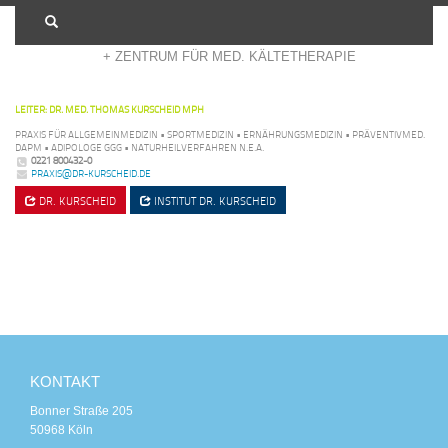
+ ADIPOSITASZENTRUM KÖLN
+ ZENTRUM FÜR MED. KÄLTETHERAPIE
LEITER: DR. MED. THOMAS KURSCHEID MPH
PRAXIS FÜR ALLGEMEINMEDIZIN • SPORTMEDIZIN • ERNÄHRUNGSMEDIZIN • PRÄVENTIVMED.
DAPM • ADIPOLOGE GGG • NATURHEILVERFAHREN N.E.A.
0221 800432-0
PRAXIS@DR-KURSCHEID.DE
DR. KURSCHEID
INSTITUT
DR. KURSCHEID
KONTAKT
Bonner Straße 205
50968 Köln