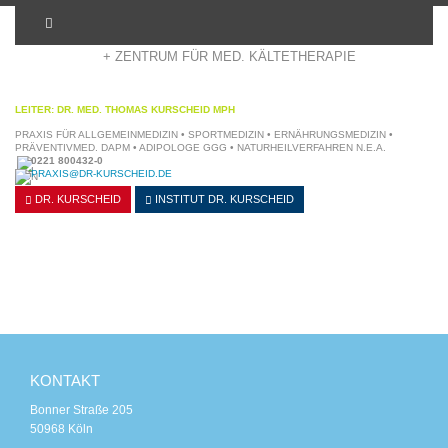
+ ADIPOSITASZENTRUM KÖLN
+ ZENTRUM FÜR MED. KÄLTETHERAPIE
LEITER: DR. MED. THOMAS KURSCHEID MPH
PRAXIS FÜR ALLGEMEINMEDIZIN • SPORTMEDIZIN • ERNÄHRUNGSMEDIZIN •
PRÄVENTIVMED. DAPM • ADIPOLOGE GGG • NATURHEILVERFAHREN N.E.A.
0221 800432-0
PRAXIS@DR-KURSCHEID.DE
DR. KURSCHEID
INSTITUT
DR. KURSCHEID
KONTAKT
Bonner Straße 205
50968 Köln