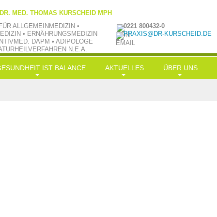
 DR. MED. THOMAS KURSCHEID MPH
FÜR ALLGEMEINMEDIZIN •
0221 800432-0
EDIZIN • ERNÄHRUNGSMEDIZIN
PRAXIS@DR-KURSCHEID.DE
NTIVMED. DAPM • ADIPOLOGE
ATURHEILVERFAHREN N.E.A.
GESUNDHEIT IST BALANCE
AKTUELLES
ÜBER UNS
ongevity
News
Philosophie
rnährung
LowCarb-HiFi
TV aktuell
Team
Bewegung
Doc-Shakes
Kraftübungen
Praxisbilder
Muße
mit Öl in Balance
Jobs
ereinfachung
Hauptgerichte
Kooperationen
alance