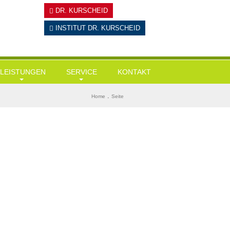
DR. KURSCHEID
INSTITUT
DR. KURSCHEID
LEISTUNGEN
SERVICE
KONTAKT
Hausärztliche Leistungen
Tests
BMI ermitteln
.
Home
Seite
Gesundheits-Check Ups / Coaching
Links & Downloads
Diabetes-Risiko-Test
Übergewicht / Adipositas / Training
Mein KI-Ernährungsberater
Herzinfarktrisiko
Sportmediz. Leistungscheck / Spiroergometrie
Stress-Test
Stressmanagement
Wie alt bin ich wirklich?
Intervallfasten und Heilfasten
Gedächtnisstörungen?
Kryolipolyse
Ganzkörper-Kältekammer