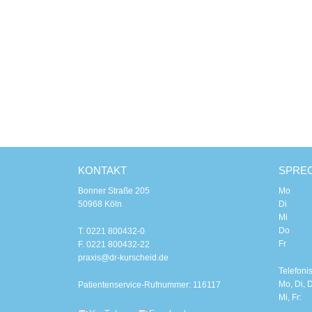
KONTAKT
SPRE
Bonner Straße 205
Mo 8.00
50968 Köln
Di 8.00
Mi 8.0
Do 8.00
T. 0221 800432-0
Fr 8.0
F. 0221 800432-22
praxis@dr-kurscheid.de
Telefoni
Mo, Di, D
Patientenservice-Rufnummer: 116117
Mi, Fr: