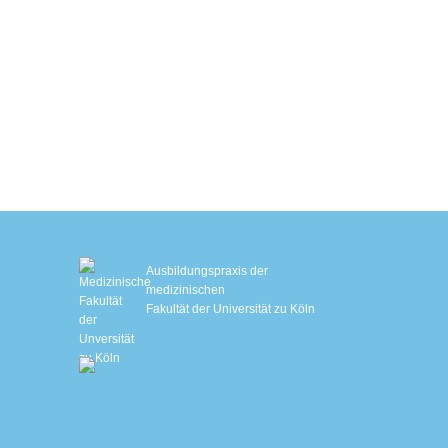
Hautstraffung mit Sofwave™
EM Slim
EMS-Training mit Ganzkörperanzug
Biologisches Alter bestimmen
Schlafanalyse
IHHT – Sauerstofftherapie
Genetische Stoffwechselanalyse
Ausbildungspraxis der
medizinischen
Fakultät der Universität zu Köln