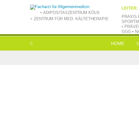
LEITER:
+ ADIPOSITASZENTRUM KÖLN
PRAXIS 
+ ZENTRUM FÜR MED. KÄLTETHERAPIE
SPORTM
• PRÄVE
GGG • N
HOME
L
E
V
B