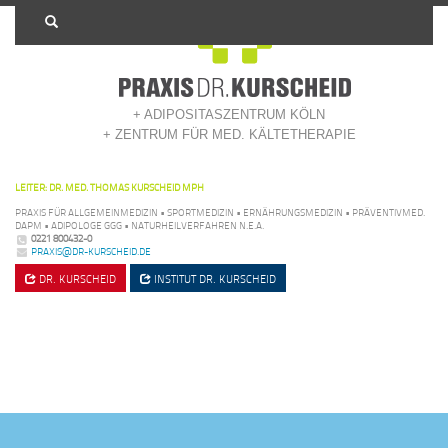
+ ADIPOSITASZENTRUM KÖLN
+ ZENTRUM FÜR MED. KÄLTETHERAPIE
LEITER: DR. MED. THOMAS KURSCHEID MPH
PRAXIS FÜR ALLGEMEINMEDIZIN • SPORTMEDIZIN • ERNÄHRUNGSMEDIZIN • PRÄVENTIVMED.
DAPM • ADIPOLOGE GGG • NATURHEILVERFAHREN N.E.A.
0221 800432-0
PRAXIS@DR-KURSCHEID.DE
DR. KURSCHEID
INSTITUT
DR. KURSCHEID