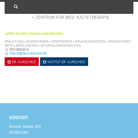
+ ADIPOSITASZENTRUM KÖLN
+ ZENTRUM FÜR MED. KÄLTETHERAPIE
LEITER: DR. MED. THOMAS KURSCHEID MPH
PRAXIS FÜR ALLGEMEINMEDIZIN • SPORTMEDIZIN • ERNÄHRUNGSMEDIZIN • PRÄVENTIVMED.
DAPM • ADIPOLOGE GGG • NATURHEILVERFAHREN N.E.A.
0221 800432-0
PRAXIS@DR-KURSCHEID.DE
DR. KURSCHEID
INSTITUT
DR. KURSCHEID
KONTAKT
Bonner Straße 205
50968 Köln