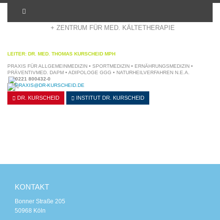
+ ADIPOSITASZENTRUM KÖLN
+ ZENTRUM FÜR MED. KÄLTETHERAPIE
LEITER: DR. MED. THOMAS KURSCHEID MPH
PRAXIS FÜR ALLGEMEINMEDIZIN • SPORTMEDIZIN • ERNÄHRUNGSMEDIZIN •
PRÄVENTIVMED. DAPM • ADIPOLOGE GGG • NATURHEILVERFAHREN N.E.A.
0221 800432-0
PRAXIS@DR-KURSCHEID.DE
DR. KURSCHEID
INSTITUT
DR. KURSCHEID
KONTAKT
Bonner Straße 205
50968 Köln