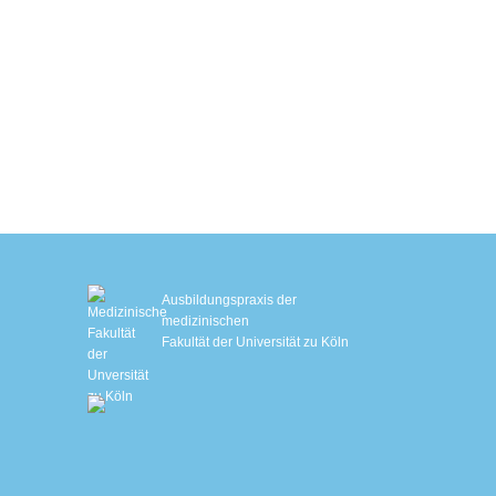
Hautstraffung mit Sofwave™
EM Slim
EMS-Training mit Ganzkörperanzug
Biologisches Alter bestimmen
Schlafanalyse
IHHT – Sauerstofftherapie
Genetische Stoffwechselanalyse
Ausbildungspraxis der
medizinischen
Fakultät der Universität zu Köln