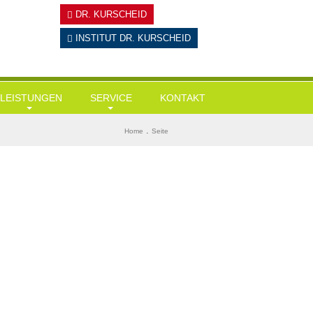
DR. KURSCHEID
INSTITUT
DR. KURSCHEID
LEISTUNGEN
SERVICE
KONTAKT
Hausärztliche Leistungen
Tests
BMI ermitteln
.
Home
Seite
Gesundheits-Check Ups / Coaching
Links & Downloads
Diabetes-Risiko-Test
Übergewicht / Adipositas / Training
Mein KI-Ernährungsberater
Herzinfarktrisiko
Sportmediz. Leistungscheck / Spiroergometrie
Stress-Test
Stressmanagement
Wie alt bin ich wirklich?
Intervallfasten und Heilfasten
Gedächtnisstörungen?
Kryolipolyse
Ganzkörper-Kältekammer