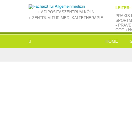
LEITER:
+ ADIPOSITASZENTRUM KÖLN
PRAXIS 
+ ZENTRUM FÜR MED. KÄLTETHERAPIE
SPORTM
• PRÄVE
GGG • N
HOME
L
E
V
B