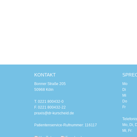
KONTAKT
SPRE
Bonner Straße 205
Mo 8.00
50968 Köln
Di 8.00
Mi 8.0
Do 8.00
T. 0221 800432-0
Fr 8.0
F. 0221 800432-22
praxis@dr-kurscheid.de
Telefoni
Mo, Di, D
Patientenservice-Rufnummer: 116117
Mi, Fr: