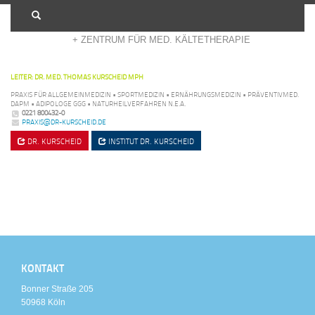
+ ADIPOSITASZENTRUM KÖLN
+ ZENTRUM FÜR MED. KÄLTETHERAPIE
LEITER: DR. MED. THOMAS KURSCHEID MPH
PRAXIS FÜR ALLGEMEINMEDIZIN • SPORTMEDIZIN • ERNÄHRUNGSMEDIZIN • PRÄVENTIVMED.
DAPM • ADIPOLOGE GGG • NATURHEILVERFAHREN N.E.A.
0221 800432-0
PRAXIS@DR-KURSCHEID.DE
DR. KURSCHEID
INSTITUT
DR. KURSCHEID
KONTAKT
Bonner Straße 205
50968 Köln