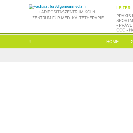
LEITER:
+ ADIPOSITASZENTRUM KÖLN
PRAXIS 
+ ZENTRUM FÜR MED. KÄLTETHERAPIE
SPORTM
• PRÄVE
GGG • N
HOME
L
E
V
B