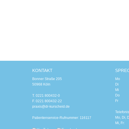
KONTAKT
SPRE
Bonner Straße 205
Mo 8.00
50968 Köln
Di 8.00
Mi 8.0
Do 8.00
T. 0221 800432-0
Fr 8.0
F. 0221 800432-22
praxis@dr-kurscheid.de
Telefoni
Mo, Di, D
Patientenservice-Rufnummer: 116117
Mi, Fr: