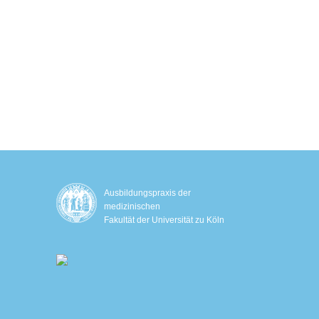
Hautstraffung mit Sofwave™
EM Slim
EMS-Training mit Ganzkörperanzug
Biologisches Alter bestimmen
Schlafanalyse
IHHT – Sauerstofftherapie
Genetische Stoffwechselanalyse
Ausbildungspraxis der
medizinischen
Fakultät der Universität zu Köln