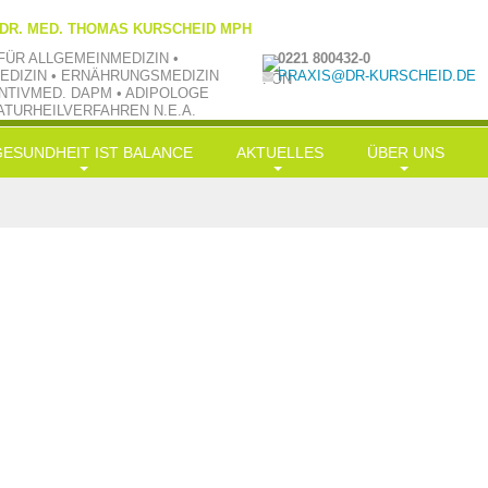
 DR. MED. THOMAS KURSCHEID MPH
FÜR ALLGEMEINMEDIZIN •
0221 800432-0
EDIZIN • ERNÄHRUNGSMEDIZIN
PRAXIS@DR-KURSCHEID.DE
NTIVMED. DAPM • ADIPOLOGE
ATURHEILVERFAHREN N.E.A.
GESUNDHEIT IST BALANCE
AKTUELLES
ÜBER UNS
ongevity
News
Philosophie
rnährung
LowCarb-HiFi
TV aktuell
Team
Bewegung
Doc-Shakes
Kraftübungen
Praxisbilder
Muße
mit Öl in Balance
Jobs
ereinfachung
Hauptgerichte
Kooperationen
alance