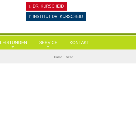
DR. KURSCHEID
INSTITUT
DR. KURSCHEID
LEISTUNGEN
SERVICE
KONTAKT
Hausärztliche Leistungen
Tests
BMI ermitteln
.
Home
Seite
Gesundheits-Check Ups / Coaching
Links & Downloads
Diabetes-Risiko-Test
Übergewicht / Adipositas / Training
Mein KI-Ernährungsberater
Herzinfarktrisiko
Sportmediz. Leistungscheck / Spiroergometrie
Stress-Test
Stressmanagement
Wie alt bin ich wirklich?
Intervallfasten und Heilfasten
Gedächtnisstörungen?
Kryolipolyse
Ganzkörper-Kältekammer