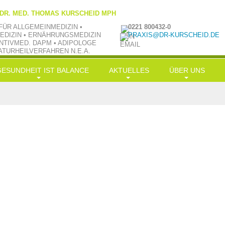
 DR. MED. THOMAS KURSCHEID MPH
FÜR ALLGEMEINMEDIZIN •
0221 800432-0
EDIZIN • ERNÄHRUNGSMEDIZIN
PRAXIS@DR-KURSCHEID.DE
NTIVMED. DAPM • ADIPOLOGE
ATURHEILVERFAHREN N.E.A.
GESUNDHEIT IST BALANCE
AKTUELLES
ÜBER UNS
ongevity
News
Philosophie
rnährung
LowCarb-HiFi
TV aktuell
Team
Bewegung
Doc-Shakes
Kraftübungen
Praxisbilder
Muße
mit Öl in Balance
Jobs
ereinfachung
Hauptgerichte
Kooperationen
alance