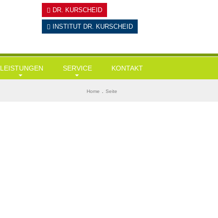
DR. KURSCHEID
INSTITUT
DR. KURSCHEID
LEISTUNGEN
SERVICE
KONTAKT
Hausärztliche Leistungen
Tests
BMI ermitteln
.
Home
Seite
Gesundheits-Check Ups / Coaching
Links & Downloads
Diabetes-Risiko-Test
Übergewicht / Adipositas / Training
Mein KI-Ernährungsberater
Herzinfarktrisiko
Sportmediz. Leistungscheck / Spiroergometrie
Stress-Test
Stressmanagement
Wie alt bin ich wirklich?
Intervallfasten und Heilfasten
Gedächtnisstörungen?
Kryolipolyse
Ganzkörper-Kältekammer