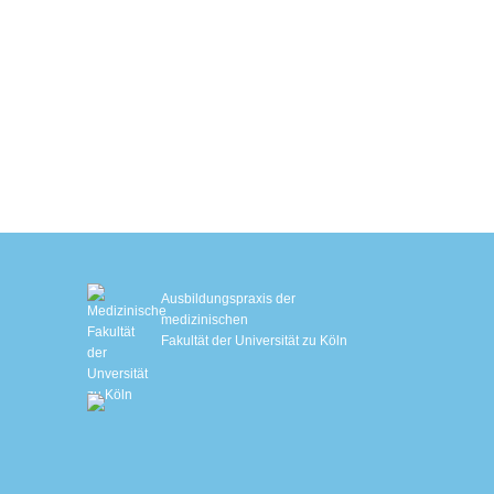
Hautstraffung mit Sofwave™
EM Slim
EMS-Training mit Ganzkörperanzug
Biologisches Alter bestimmen
Schlafanalyse
IHHT – Sauerstofftherapie
Genetische Stoffwechselanalyse
Ausbildungspraxis der
medizinischen
Fakultät der Universität zu Köln