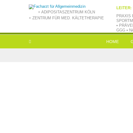
LEITER:
+ ADIPOSITASZENTRUM KÖLN
PRAXIS 
+ ZENTRUM FÜR MED. KÄLTETHERAPIE
SPORTM
• PRÄVE
GGG • N
HOME
L
E
V
B