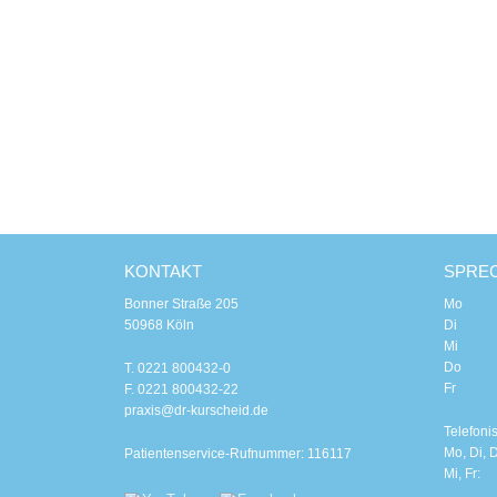
KONTAKT
SPRE
Bonner Straße 205
Mo 8.00
50968 Köln
Di 8.00
Mi 8.0
Do 8.00
T. 0221 800432-0
Fr 8.0
F. 0221 800432-22
praxis@dr-kurscheid.de
Telefoni
Mo, Di, D
Patientenservice-Rufnummer: 116117
Mi, Fr: