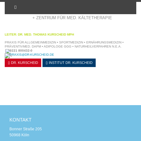
+ ADIPOSITASZENTRUM KÖLN
+ ZENTRUM FÜR MED. KÄLTETHERAPIE
LEITER: DR. MED. THOMAS KURSCHEID MPH
PRAXIS FÜR ALLGEMEINMEDIZIN • SPORTMEDIZIN • ERNÄHRUNGSMEDIZIN •
PRÄVENTIVMED. DAPM • ADIPOLOGE GGG • NATURHEILVERFAHREN N.E.A.
0221 800432-0
PRAXIS@DR-KURSCHEID.DE
DR. KURSCHEID
INSTITUT
DR. KURSCHEID
KONTAKT
Bonner Straße 205
50968 Köln