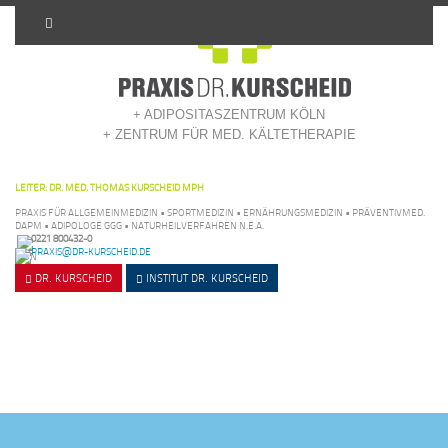
+ ADIPOSITASZENTRUM KÖLN
+ ZENTRUM FÜR MED. KÄLTETHERAPIE
LEITER: DR. MED. THOMAS KURSCHEID MPH
PRAXIS FÜR ALLGEMEINMEDIZIN • SPORTMEDIZIN • ERNÄHRUNGSMEDIZIN • PRÄVENTIVMED.
DAPM • ADIPOLOGE GGG • NATURHEILVERFAHREN N.E.A.
0221 800432-0
PRAXIS@DR-KURSCHEID.DE
DR. KURSCHEID
INSTITUT
DR. KURSCHEID