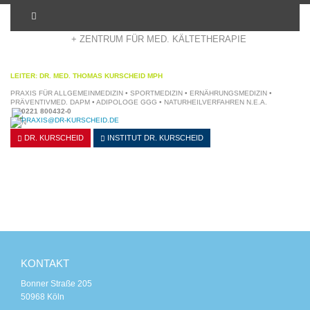
+ ADIPOSITASZENTRUM KÖLN
+ ZENTRUM FÜR MED. KÄLTETHERAPIE
LEITER: DR. MED. THOMAS KURSCHEID MPH
PRAXIS FÜR ALLGEMEINMEDIZIN • SPORTMEDIZIN • ERNÄHRUNGSMEDIZIN •
PRÄVENTIVMED. DAPM • ADIPOLOGE GGG • NATURHEILVERFAHREN N.E.A.
0221 800432-0
PRAXIS@DR-KURSCHEID.DE
DR. KURSCHEID
INSTITUT
DR. KURSCHEID
KONTAKT
Bonner Straße 205
50968 Köln