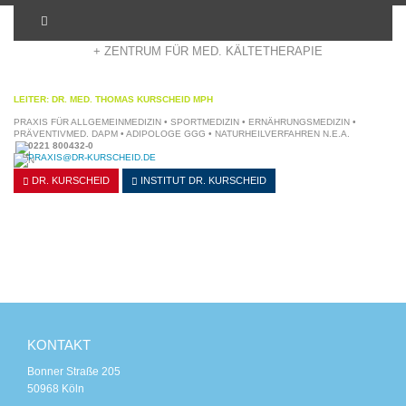
+ ADIPOSITASZENTRUM KÖLN
+ ZENTRUM FÜR MED. KÄLTETHERAPIE
LEITER: DR. MED. THOMAS KURSCHEID MPH
PRAXIS FÜR ALLGEMEINMEDIZIN • SPORTMEDIZIN • ERNÄHRUNGSMEDIZIN •
PRÄVENTIVMED. DAPM • ADIPOLOGE GGG • NATURHEILVERFAHREN N.E.A.
0221 800432-0
PRAXIS@DR-KURSCHEID.DE
DR. KURSCHEID
INSTITUT
DR. KURSCHEID
KONTAKT
Bonner Straße 205
50968 Köln