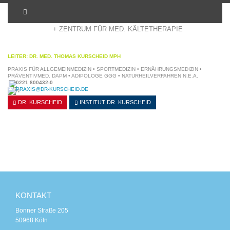
+ ADIPOSITASZENTRUM KÖLN
+ ZENTRUM FÜR MED. KÄLTETHERAPIE
LEITER: DR. MED. THOMAS KURSCHEID MPH
PRAXIS FÜR ALLGEMEINMEDIZIN • SPORTMEDIZIN • ERNÄHRUNGSMEDIZIN •
PRÄVENTIVMED. DAPM • ADIPOLOGE GGG • NATURHEILVERFAHREN N.E.A.
0221 800432-0
PRAXIS@DR-KURSCHEID.DE
DR. KURSCHEID
INSTITUT
DR. KURSCHEID
KONTAKT
Bonner Straße 205
50968 Köln