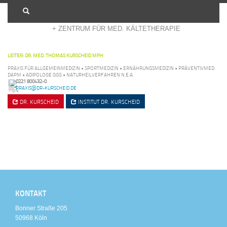
+ ADIPOSITASZENTRUM KÖLN
+ ZENTRUM FÜR MED. KÄLTETHERAPIE
LEITER: DR. MED. THOMAS KURSCHEID MPH
PRAXIS FÜR ALLGEMEINMEDIZIN • SPORTMEDIZIN • ERNÄHRUNGSMEDIZIN • PRÄVENTIVMED.
DAPM • ADIPOLOGE GGG • NATURHEILVERFAHREN N.E.A.
0221 800432-0
PRAXIS@DR-KURSCHEID.DE
DR. KURSCHEID
INSTITUT
DR. KURSCHEID
KONTAKT
Bonner Straße 205
50968 Köln