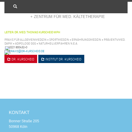
+ ADIPOSITASZENTRUM KÖLN
+ ZENTRUM FÜR MED. KÄLTETHERAPIE
LEITER: DR. MED. THOMAS KURSCHEID MPH
PRAXIS FÜR ALLGEMEINMEDIZIN • SPORTMEDIZIN • ERNÄHRUNGSMEDIZIN • PRÄVENTIVMED.
DAPM • ADIPOLOGE GGG • NATURHEILVERFAHREN N.E.A.
0221 800432-0
PRAXIS@DR-KURSCHEID.DE
DR. KURSCHEID
INSTITUT
DR. KURSCHEID
KONTAKT
Bonner Straße 205
50968 Köln