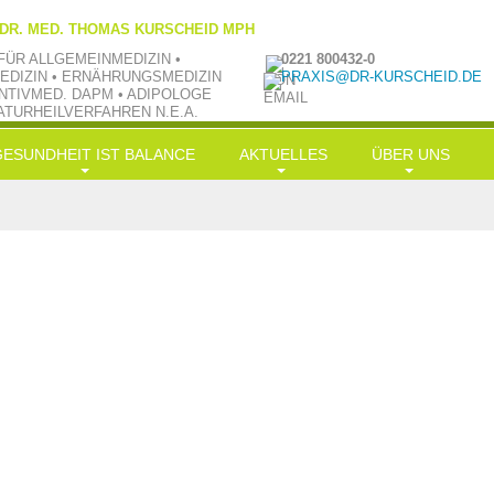
 DR. MED. THOMAS KURSCHEID MPH
FÜR ALLGEMEINMEDIZIN •
0221 800432-0
EDIZIN • ERNÄHRUNGSMEDIZIN
PRAXIS@DR-KURSCHEID.DE
NTIVMED. DAPM • ADIPOLOGE
ATURHEILVERFAHREN N.E.A.
GESUNDHEIT IST BALANCE
AKTUELLES
ÜBER UNS
ongevity
News
Philosophie
rnährung
LowCarb-HiFi
TV aktuell
Team
Bewegung
Doc-Shakes
Kraftübungen
Praxisbilder
Muße
mit Öl in Balance
Jobs
ereinfachung
Hauptgerichte
Kooperationen
alance