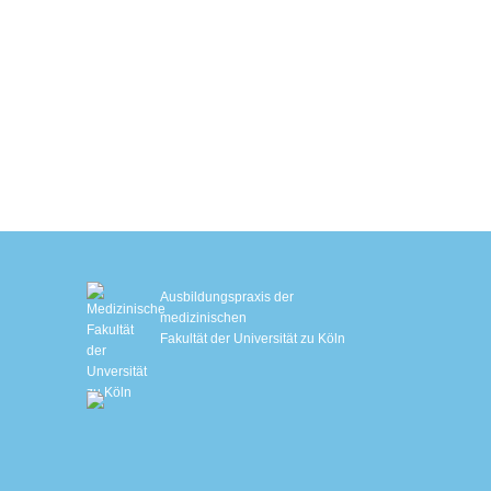
Hautstraffung mit Sofwave™
EM Slim
EMS-Training mit Ganzkörperanzug
Biologisches Alter bestimmen
Schlafanalyse
IHHT – Sauerstofftherapie
Genetische Stoffwechselanalyse
Ausbildungspraxis der
medizinischen
Fakultät der Universität zu Köln