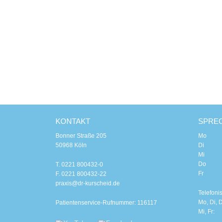
KONTAKT
SPRE
Bonner Straße 205
Mo 8.00
50968 Köln
Di 8.00
Mi 8.0
Do 8.00
T. 0221 800432-0
Fr 8.0
F. 0221 800432-22
praxis@dr-kurscheid.de
Telefoni
Mo, Di, D
Patientenservice-Rufnummer: 116117
Mi, Fr: