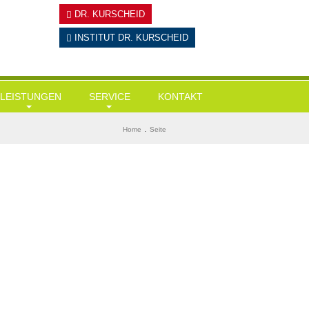
DR. KURSCHEID
INSTITUT
DR. KURSCHEID
LEISTUNGEN
SERVICE
KONTAKT
Hausärztliche Leistungen
Tests
BMI ermitteln
.
Home
Seite
Gesundheits-Check Ups / Coaching
Links & Downloads
Diabetes-Risiko-Test
Übergewicht / Adipositas / Training
Mein KI-Ernährungsberater
Herzinfarktrisiko
Sportmediz. Leistungscheck / Spiroergometrie
Stress-Test
Stressmanagement
Wie alt bin ich wirklich?
Intervallfasten und Heilfasten
Gedächtnisstörungen?
Kryolipolyse
Ganzkörper-Kältekammer