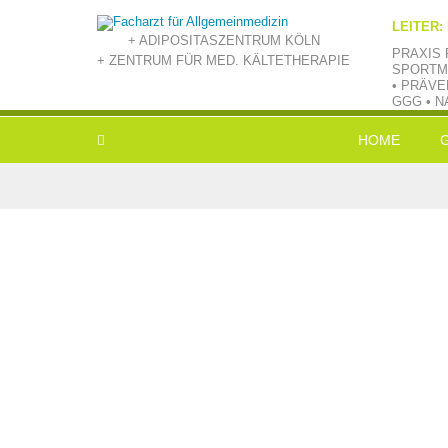
LEITER:
+ ADIPOSITASZENTRUM KÖLN
PRAXIS 
+ ZENTRUM FÜR MED. KÄLTETHERAPIE
SPORTM
• PRÄVE
GGG • N
HOME
L
E
V
B