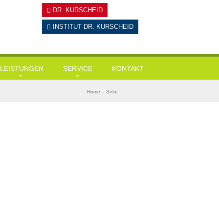
DR. KURSCHEID
INSTITUT
DR. KURSCHEID
LEISTUNGEN
SERVICE
KONTAKT
Hausärztliche Leistungen
Tests
BMI ermitteln
.
Home
Seite
Gesundheits-Check Ups / Coaching
Links & Downloads
Diabetes-Risiko-Test
Übergewicht / Adipositas / Training
Mein KI-Ernährungsberater
Herzinfarktrisiko
Sportmediz. Leistungscheck / Spiroergometrie
Stress-Test
Stressmanagement
Wie alt bin ich wirklich?
Intervallfasten und Heilfasten
Gedächtnisstörungen?
Kryolipolyse
Ganzkörper-Kältekammer