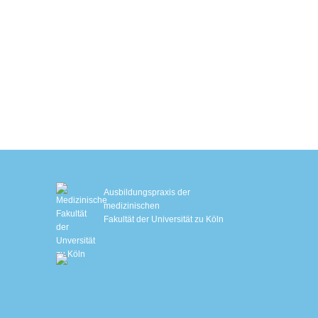
Hautstraffung mit Sofwave™
EM Slim
EMS-Training mit Ganzkörperanzug
Biologisches Alter bestimmen
Schlafanalyse
IHHT – Sauerstofftherapie
Genetische Stoffwechselanalyse
Ausbildungspraxis der
medizinischen
Fakultät der Universität zu Köln