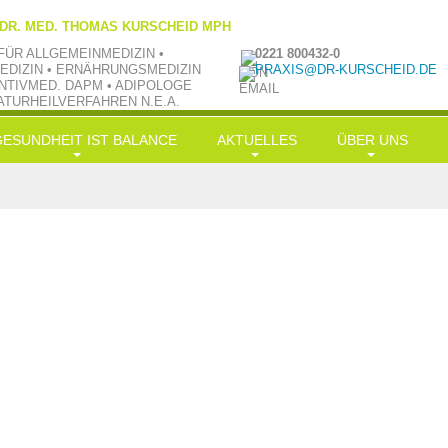
 DR. MED. THOMAS KURSCHEID MPH
FÜR ALLGEMEINMEDIZIN •
0221 800432-0
EDIZIN • ERNÄHRUNGSMEDIZIN
PRAXIS@DR-KURSCHEID.DE
NTIVMED. DAPM • ADIPOLOGE
ATURHEILVERFAHREN N.E.A.
GESUNDHEIT IST BALANCE
AKTUELLES
ÜBER UNS
ongevity
News
Philosophie
rnährung
LowCarb-HiFi
TV aktuell
Team
Bewegung
Doc-Shakes
Kraftübungen
Praxisbilder
Muße
mit Öl in Balance
Jobs
ereinfachung
Hauptgerichte
Kooperationen
alance