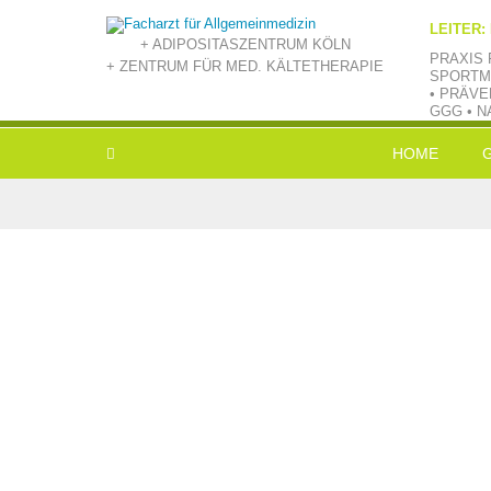
LEITER:
+ ADIPOSITASZENTRUM KÖLN
PRAXIS 
+ ZENTRUM FÜR MED. KÄLTETHERAPIE
SPORTM
• PRÄVE
GGG • N
HOME
L
E
V
B