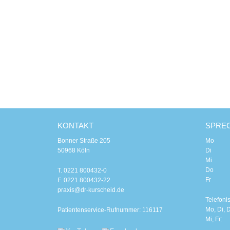
KONTAKT
SPRE
Bonner Straße 205
Mo 8.00
50968 Köln
Di 8.00
Mi 8.0
Do 8.00
T. 0221 800432-0
Fr 8.0
F. 0221 800432-22
praxis@dr-kurscheid.de
Telefoni
Mo, Di, D
Patientenservice-Rufnummer: 116117
Mi, Fr: