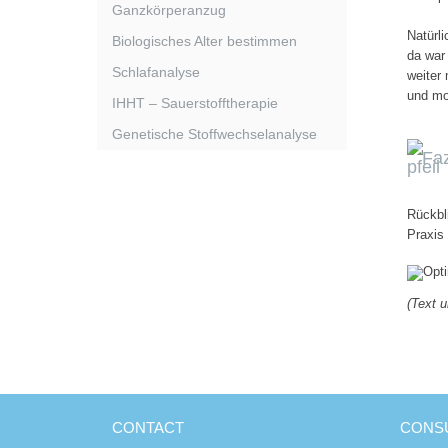
Ganzkörperanzug
Natürl
Biologisches Alter bestimmen
da war
Schlafanalyse
weiter
und mot
IHHT – Sauerstofftherapie
Genetische Stoffwechselanalyse
Faz
Rückbl
Praxis
(Text u
CONTACT
CONSU