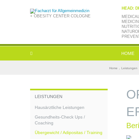
HEAD: D
+ OBESITY CENTER COLOGNE
MEDICA
MEDICIN
NUTRITI
NATUROP
PREVEN
HOME
.
Home
Leistungen
O
LEISTUNGEN
Hausärztliche Leistungen
E
Gesundheits-Check Ups /
Coaching
Ber
Übergewicht / Adipositas / Training