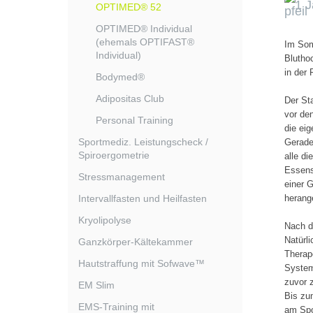
1 J
OPTIMED® 52
OPTIMED® Individual
(ehemals OPTIFAST®
Im Som
Individual)
Blutho
in der
Bodymed®
Adipositas Club
Der St
vor de
Personal Training
die eig
Sportmediz. Leistungscheck /
Gerade
Spiroergometrie
alle d
Essens
Stressmanagement
einer 
Intervallfasten und Heilfasten
herang
Kryolipolyse
Nach d
Natürl
Ganzkörper-Kältekammer
Therap
Hautstraffung mit Sofwave™
System
zuvor 
EM Slim
Bis zu
EMS-Training mit
am Spo