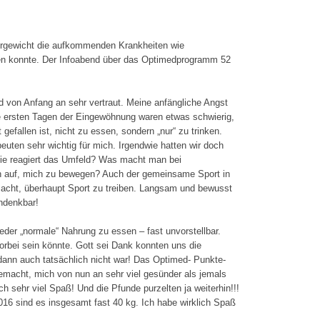
ryo chamber
autstraffung mit Sofwave™
rgewicht die aufkommenden Krankheiten wie
M Slim
eren konnte. Der Infoabend über das Optimedprogramm 52
MS-Training mit Ganzkörperanzug
iologisches Alter bestimmen
 von Anfang an sehr vertraut. Meine anfängliche Angst
e ersten Tagen der Eingewöhnung waren etwas schwierig,
chlafanalyse
gefallen ist, nicht zu essen, sondern „nur“ zu trinken.
euten sehr wichtig für mich. Irgendwie hatten wir doch
HHT – Sauerstofftherapie
ie reagiert das Umfeld? Was macht man bei
enetische Stoffwechselanalyse
ch auf, mich zu bewegen? Auch der gemeinsame Sport in
emacht, überhaupt Sport zu treiben. Langsam und bewusst
ndenkbar!
der „normale“ Nahrung zu essen – fast unvorstellbar.
orbei sein könnte. Gott sei Dank konnten uns die
dann auch tatsächlich nicht war! Das Optimed- Punkte-
macht, mich von nun an sehr viel gesünder als jemals
sehr viel Spaß! Und die Pfunde purzelten ja weiterhin!!!
 sind es insgesamt fast 40 kg. Ich habe wirklich Spaß