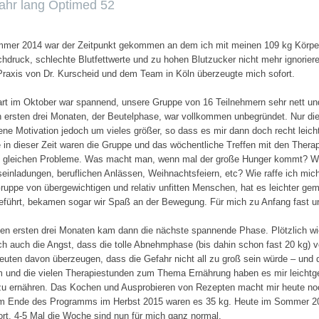
c
ahr lang Optimed 52
H
mer 2014 war der Zeitpunkt gekommen an dem ich mit meinen 109 kg Körpe
E
chdruck, schlechte Blutfettwerte und zu hohen Blutzucker nicht mehr ignori
E
 Praxis von Dr. Kurscheid und dem Team in Köln überzeugte mich sofort.
B
art im Oktober war spannend, unsere Gruppe von 16 Teilnehmern sehr nett und
n ersten drei Monaten, der Beutelphase, war vollkommen unbegründet. Nur di
S
ene Motivation jedoch um vieles größer, so dass es mir dann doch recht leicht 
 in dieser Zeit waren die Gruppe und das wöchentliche Treffen mit den Therap
I
ie gleichen Probleme. Was macht man, wenn mal der große Hunger kommt? W
G
einladungen, beruflichen Anlässen, Weihnachtsfeiern, etc? Wie raffe ich mi
Gruppe von übergewichtigen und relativ unfitten Menschen, hat es leichter g
eführt, bekamen sogar wir Spaß an der Bewegung. Für mich zu Anfang fast u
en ersten drei Monaten kam dann die nächste spannende Phase. Plötzlich wie
ich auch die Angst, dass die tolle Abnehmphase (bis dahin schon fast 20 kg) v
euten davon überzeugen, dass die Gefahr nicht all zu groß sein würde – und 
 und die vielen Therapiestunden zum Thema Ernährung haben es mir leichtge
zu ernähren. Das Kochen und Ausprobieren von Rezepten macht mir heute noch 
m Ende des Programms im Herbst 2015 waren es 35 kg. Heute im Sommer 2016
rt, 4-5 Mal die Woche sind nun für mich ganz normal.