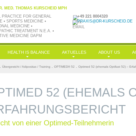
R. MED. THOMAS KURSCHEID MPH
L PRACTICE FOR GENERAL
+49 221 8004320
E • SPORTS MEDICINE •
PRAXIS@DR-KURSCHEID.DE
ONAL MEDICINE •
ATHIC TREATMENT N.E.A. •
TIVE MEDICINE DAPM
HEALTH IS BALANCE
AKTUELLES
ABOUT US
A
Longevity
News
Philosophie
H
.
.
.
Übergewicht / Adipositas / Training
OPTIMED® 52
Optimed 52 (ehemals Optifast 52) – Erfa
Nutrition
LowCarb-HiFi
TV aktuell
Team
G
Exercise
Doc-Shakes
Kraftübungen
Praxisbilder
Üb
PTIMED 52 (EHEMALS O
Leisure
mit Öl in Balance
Jobs
S
RFAHRUNGSBERICHT
Simplification
Hauptgerichte
Kooperationen
S
Balance
In
icht von einer Optimed-Teilnehmerin
Kr