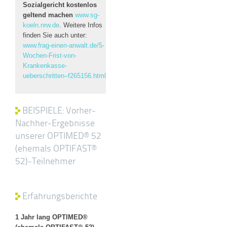
Sozialgericht kostenlos
geltend machen
www.sg-
koeln.nrw.de
. Weitere Infos
finden Sie auch unter:
www.frag-einen-anwalt.de/5-
Wochen-Frist-von-
Krankenkasse-
ueberschritten–f265156.html
BEISPIELE: Vorher-
Nachher-Ergebnisse
unserer OPTIMED® 52
(ehemals OPTIFAST®
52)-Teilnehmer
Erfahrungsberichte
1 Jahr lang OPTIMED®