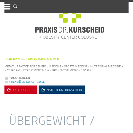
+ OBESITY CENTER COLOGNE
HEAD: DR. MED. THOMAS KURSCHEID MPH
MEDICAL PRACTICE FOR GENERAL MEDICINE • SPORTS MEDICINE • NUTRITIONAL MEDICINE •
NATUROPATHIC TREATMENT N.E.A. • PREVENTIVE MEDICINE DAPM
+49 221 8004320
PRAXIS@DR-KURSCHEID.DE
DR. KURSCHEID
INSTITUT
DR. KURSCHEID
ÜBERGEWICHT /