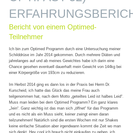
ERFAHRUNGSBERIC
Bericht von einem Optimed-
Teilnehmer
Ich bin zum Optimed Programm durch eine Untersuchung meiner
Schilddrüse im Jahr 2014 gekommen. Durch mehrere Diäten und
jahrelanges auf und ab meines Gewichtes habe ich darin eine
Chance gesehen eventuell dauerhaft mein Gewicht von 144kg bei
einer Körpergröße von 193cm zu reduzieren.
Im Herbst 2014 ging es dann los in der Praxis bei Herrn Dr.
Kurscheid, ich hatte das Glück das meine Frau auch
teilgenommen hat, nach dem Motto „geteiltes Leid ist halbes Leid“.
Muss man leiden bei dem Optimed Programm? Ein ganz klares
„Jein“. Ganz wichtig ist das man sich „öffnet“ für das Programm
und es nicht als ein Muss sieht, keiner zwingt einen daran
teilzunehmen! Natürlich sind die ersten Wochen mit nur Shakes
keine einfache Situation aber irgendwann kommt die Zeit wo man
sich denkt, Hey cool ich brauch nicht einkaufen zu gehen, ich