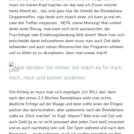
muss mir keinen Kopf machen um das was ich Essen möchte
heute Abend etc., das sind ganz klar die Vorteile der Beutelphase.
Gruppentreffen, naja denkt sich manch einer, ich kann ja mal ein,
zwei drei Treffen verpassen…NEIN..meine Meinung! Man verliert
direkt einen Bezug, man kann sich nicht austauschen, die
Psychologie oder Ernährungsberatung fehlt einem! Wenn man sich
entscheidet daran teilzunehmen dann muss man auch Zeit dafür
aufwenden und auch seinen Mitmenschen das Programm erklären
und zu bitten es zu akzeptieren, dass man sowas macht.
Aber denken Sie immer, ich mach es für mich,
mich, mich und keinen anderen!
Von Anfang an muss man sich einprägen „Ich WILL das“ dann
nach den ersten 2-3 Wochen Beutelphase sieht man schon
deutliche Erfolge auf der Waage und dann sollte einen der Ehrgeiz
packen das durchzuhalten, aber spätestens nach der Beutelphase
sollte es „Klick machen“ im Kopf. Warum? Weil man viel Zeit und
auch Geld (ja es ist nicht preiswert aber jeden Cent wert) investiert
und es auch nachhaltig sein soll. Der Sport während und nach dem
Programm…, puuh schwierig, auch ich war/bin eigentlich ein Non